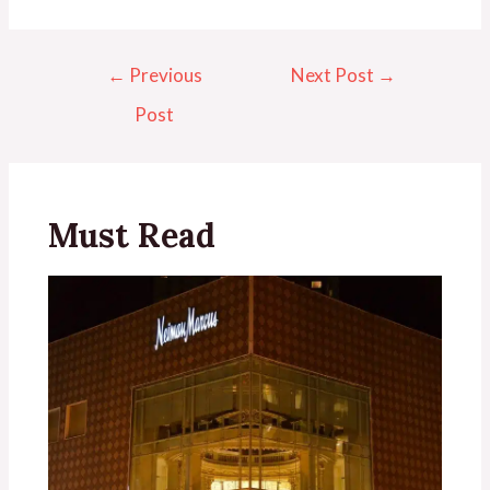
←
Previous
Next Post
→
Post
Must Read